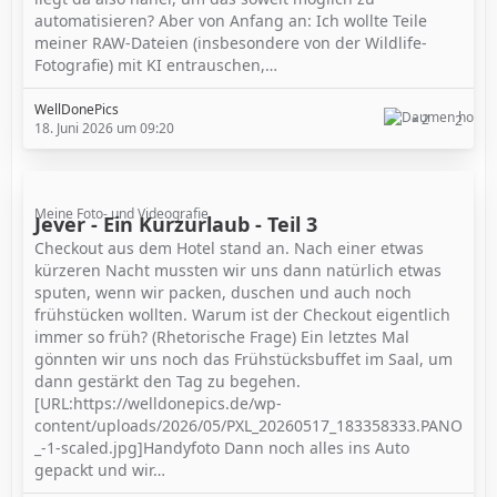
automatisieren? Aber von Anfang an: Ich wollte Teile
meiner RAW-Dateien (insbesondere von der Wildlife-
Fotografie) mit KI entrauschen,…
WellDonePics
2
2
18. Juni 2026 um 09:20
Meine Foto- und Videografie
Jever - Ein Kurzurlaub - Teil 3
Checkout aus dem Hotel stand an. Nach einer etwas
kürzeren Nacht mussten wir uns dann natürlich etwas
sputen, wenn wir packen, duschen und auch noch
frühstücken wollten. Warum ist der Checkout eigentlich
immer so früh? (Rhetorische Frage) Ein letztes Mal
gönnten wir uns noch das Frühstücksbuffet im Saal, um
dann gestärkt den Tag zu begehen.
[URL:https://welldonepics.de/wp-
content/uploads/2026/05/PXL_20260517_183358333.PANO
_-1-scaled.jpg]Handyfoto Dann noch alles ins Auto
gepackt und wir…