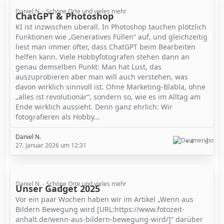
Daniel N. - Schöne Orte und vieles mehr
ChatGPT & Photoshop
KI ist inzwischen überall. In Photoshop tauchen plötzlich
Funktionen wie „Generatives Füllen“ auf, und gleichzeitig
liest man immer öfter, dass ChatGPT beim Bearbeiten
helfen kann. Viele Hobbyfotografen stehen dann an
genau demselben Punkt: Man hat Lust, das
auszuprobieren aber man will auch verstehen, was
davon wirklich sinnvoll ist. Ohne Marketing-Blabla, ohne
„alles ist revolutionär“, sondern so, wie es im Alltag am
Ende wirklich aussieht. Denn ganz ehrlich: Wir
fotografieren als Hobby…
Daniel N.
4
6
27. Januar 2026 um 12:31
Daniel N. - Schöne Orte und vieles mehr
Unser Gadget 2025
Vor ein paar Wochen haben wir im Artikel „Wenn aus
Bildern Bewegung wird [URL:https://www.fotozeit-
anhalt.de/wenn-aus-bildern-bewegung-wird/]“ darüber