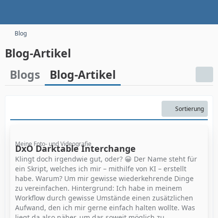
Blog
Blog-Artikel
Blogs
Blog-Artikel
Sortierung
Meine Foto- und Videografie
DxO Darktable Interchange
Klingt doch irgendwie gut, oder? 😀 Der Name steht für
ein Skript, welches ich mir – mithilfe von KI – erstellt
habe. Warum? Um mir gewisse wiederkehrende Dinge
zu vereinfachen. Hintergrund: Ich habe in meinem
Workflow durch gewisse Umstände einen zusätzlichen
Aufwand, den ich mir gerne einfach halten wollte. Was
liegt da also näher, um das soweit möglich zu