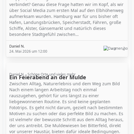
verbindet? Genau diese Frage hatten wir im Kopf, als wir
über Social Media zum ersten Mal auf den Elbhöhenweg
aufmerksam wurden. Hamburg war für uns bisher oft
Hafen, Landungsbrücken, Speicherstadt, Fähren, große
Schiffe, Alster, Gänsemarkt und natürlich dieses
besondere Stadtgefühl zwischen…
Daniel N.
3
4
24. Mai 2026 um 12:00
Daniel N. - Schöne Orte und vieles mehr
Ein Feierabend an der Mulde
Zwischen Alltag, Naturerlebnis und dem Weg zum Bild
Nach einem langen Arbeitstag noch einmal
rauszugehen, gehört für uns längst zu einer
liebgewonnenen Routine. Es sind keine geplanten
Fototrips. Es geht nicht darum, gezielt nach bestimmten
Motiven zu suchen oder das perfekte Bild zu machen. Es
ist vielmehr der bewusste Schritt aus dem Alltag heraus,
der uns antreibt. Die Muldewiesen bei Bitterfeld, direkt
vor unserer Haustür, bieten dafür ideale Bedingungen.