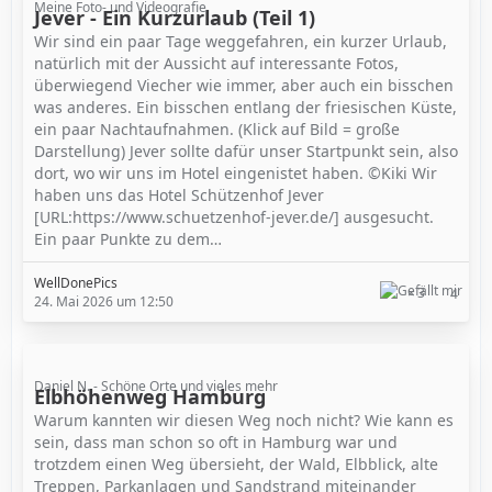
Meine Foto- und Videografie
Jever - Ein Kurzurlaub (Teil 1)
Wir sind ein paar Tage weggefahren, ein kurzer Urlaub,
natürlich mit der Aussicht auf interessante Fotos,
überwiegend Viecher wie immer, aber auch ein bisschen
was anderes. Ein bisschen entlang der friesischen Küste,
ein paar Nachtaufnahmen. (Klick auf Bild = große
Darstellung) Jever sollte dafür unser Startpunkt sein, also
dort, wo wir uns im Hotel eingenistet haben. ©Kiki Wir
haben uns das Hotel Schützenhof Jever
[URL:https://www.schuetzenhof-jever.de/] ausgesucht.
Ein paar Punkte zu dem…
WellDonePics
3
4
24. Mai 2026 um 12:50
Daniel N. - Schöne Orte und vieles mehr
Elbhöhenweg Hamburg
Warum kannten wir diesen Weg noch nicht? Wie kann es
sein, dass man schon so oft in Hamburg war und
trotzdem einen Weg übersieht, der Wald, Elbblick, alte
Treppen, Parkanlagen und Sandstrand miteinander