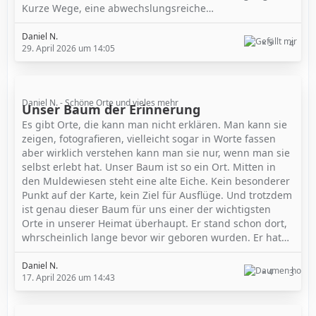
Kurze Wege, eine abwechslungsreiche…
Daniel N.
5
4
29. April 2026 um 14:05
Daniel N. - Schöne Orte und vieles mehr
Unser Baum der Erinnerung
Es gibt Orte, die kann man nicht erklären. Man kann sie
zeigen, fotografieren, vielleicht sogar in Worte fassen
aber wirklich verstehen kann man sie nur, wenn man sie
selbst erlebt hat. Unser Baum ist so ein Ort. Mitten in
den Muldewiesen steht eine alte Eiche. Kein besonderer
Punkt auf der Karte, kein Ziel für Ausflüge. Und trotzdem
ist genau dieser Baum für uns einer der wichtigsten
Orte in unserer Heimat überhaupt. Er stand schon dort,
whrscheinlich lange bevor wir geboren wurden. Er hat…
Daniel N.
4
3
17. April 2026 um 14:43