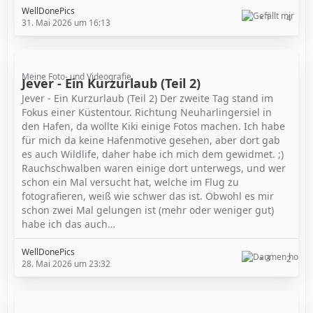
WellDonePics
1
4
31. Mai 2026 um 16:13
Meine Foto- und Videografie
Jever - Ein Kurzurlaub (Teil 2)
Jever - Ein Kurzurlaub (Teil 2) Der zweite Tag stand im
Fokus einer Küstentour. Richtung Neuharlingersiel in
den Hafen, da wollte Kiki einige Fotos machen. Ich habe
für mich da keine Hafenmotive gesehen, aber dort gab
es auch Wildlife, daher habe ich mich dem gewidmet. ;)
Rauchschwalben waren einige dort unterwegs, und wer
schon ein Mal versucht hat, welche im Flug zu
fotografieren, weiß wie schwer das ist. Obwohl es mir
schon zwei Mal gelungen ist (mehr oder weniger gut)
habe ich das auch…
WellDonePics
3
2
28. Mai 2026 um 23:32