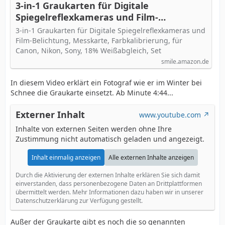
3-in-1 Graukarten für Digitale
Spiegelreflexkameras und Film-
Belichtung, Messkarte, Farbkalibrierung,
3-in-1 Graukarten für Digitale Spiegelreflexkameras und
für Canon, Nikon, Sony, 18%
Film-Belichtung, Messkarte, Farbkalibrierung, für
Weißabgleich, Set
Canon, Nikon, Sony, 18% Weißabgleich, Set
smile.amazon.de
In diesem Video erklärt ein Fotograf wie er im Winter bei
Schnee die Graukarte einsetzt. Ab Minute 4:44...
Externer Inhalt
www.youtube.com
Inhalte von externen Seiten werden ohne Ihre
Zustimmung nicht automatisch geladen und angezeigt.
Inhalt einmalig anzeigen
Alle externen Inhalte anzeigen
Durch die Aktivierung der externen Inhalte erklären Sie sich damit
einverstanden, dass personenbezogene Daten an Drittplattformen
übermittelt werden. Mehr Informationen dazu haben wir in unserer
Datenschutzerklärung zur Verfügung gestellt.
Außer der Graukarte gibt es noch die so genannten